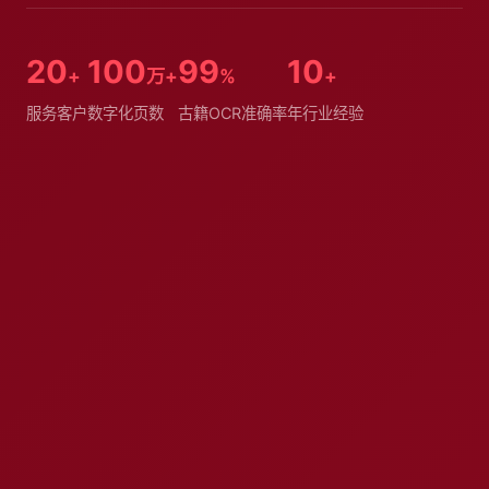
20
100
99
10
+
万+
%
+
服务客户
数字化页数
古籍OCR准确率
年行业经验