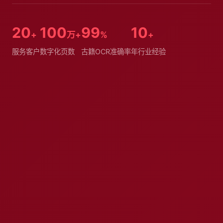
20
100
99
10
+
万+
%
+
服务客户
数字化页数
古籍OCR准确率
年行业经验